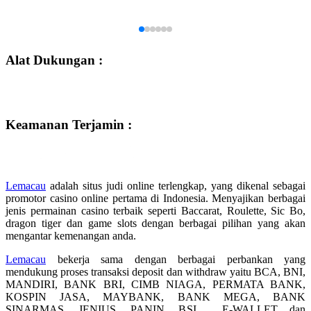
Alat Dukungan :
Keamanan Terjamin :
Lemacau
adalah situs judi online terlengkap, yang dikenal sebagai
promotor casino online pertama di Indonesia. Menyajikan berbagai
jenis permainan casino terbaik seperti Baccarat, Roulette, Sic Bo,
dragon tiger dan game slots dengan berbagai pilihan yang akan
mengantar kemenangan anda.
Lemacau
bekerja sama dengan berbagai perbankan yang
mendukung proses transaksi deposit dan withdraw yaitu BCA, BNI,
MANDIRI, BANK BRI, CIMB NIAGA, PERMATA BANK,
KOSPIN JASA, MAYBANK, BANK MEGA, BANK
SINARMAS, JENIUS, PANIN, BSI , E-WALLET dan