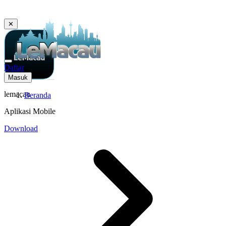
✕
Daftar
Masuk
lemacau
Beranda
Aplikasi Mobile
Download