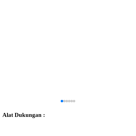
Alat Dukungan :