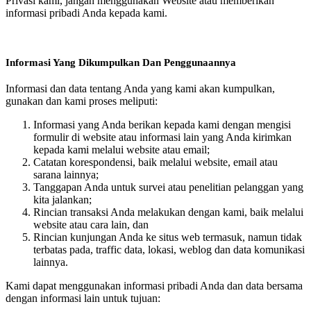
Privasi kami, jangan menggunakan Website atau memberikan
informasi pribadi Anda kepada kami.
Informasi Yang Dikumpulkan Dan Penggunaannya
Informasi dan data tentang Anda yang kami akan kumpulkan,
gunakan dan kami proses meliputi:
Informasi yang Anda berikan kepada kami dengan mengisi
formulir di website atau informasi lain yang Anda kirimkan
kepada kami melalui website atau email;
Catatan korespondensi, baik melalui website, email atau
sarana lainnya;
Tanggapan Anda untuk survei atau penelitian pelanggan yang
kita jalankan;
Rincian transaksi Anda melakukan dengan kami, baik melalui
website atau cara lain, dan
Rincian kunjungan Anda ke situs web termasuk, namun tidak
terbatas pada, traffic data, lokasi, weblog dan data komunikasi
lainnya.
Kami dapat menggunakan informasi pribadi Anda dan data bersama
dengan informasi lain untuk tujuan: